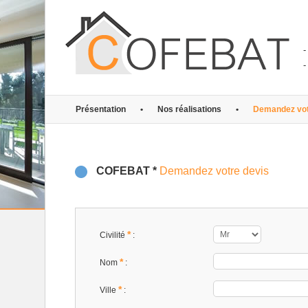
-
-
Présentation
•
Nos réalisations
•
Demandez vot
COFEBAT *
Demandez votre devis
*
Civilité
:
*
Nom
:
*
Ville
: